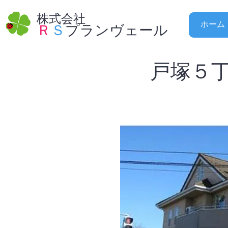
株式会社
ホーム
Ｒ
Ｓ
プランヴェール
戸塚５
契約済